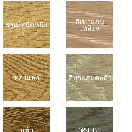
สีเทาแกม
ขนมชนิดหนึ่ง
เหลือง
ทองแดง
ดีบุกผสมตะกั่ว
แห้ว
OBSIDIAN