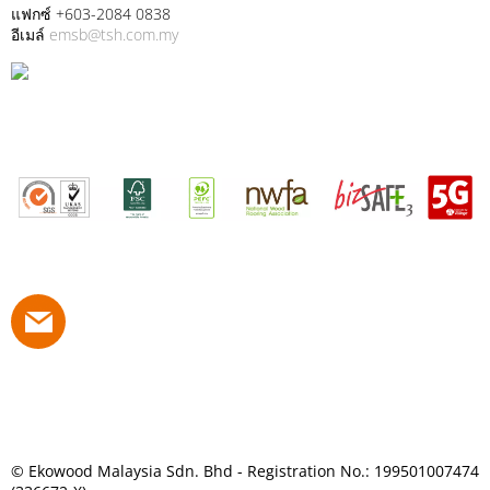
แฟกซ์ +603-2084 0838
อีเมล์
emsb@tsh.com.my
© Ekowood Malaysia Sdn. Bhd - Registration No.: 199501007474