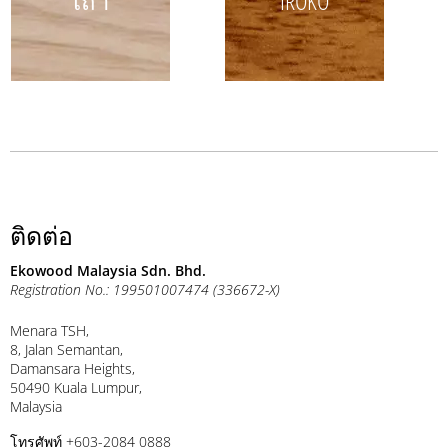
เถ้า
IROKO
ติดต่อ
Ekowood Malaysia Sdn. Bhd.
Registration No.: 199501007474 (336672-X)
Menara TSH,
8, Jalan Semantan,
Damansara Heights,
50490 Kuala Lumpur,
Malaysia
โทรศัพท์ +603-2084 0888