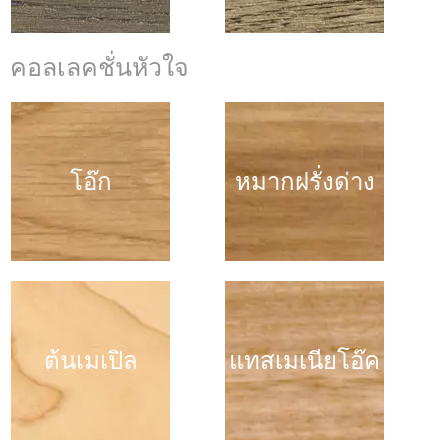
คอลเลคชั่นหัวใจ
โอ๊ก
หมากฝรั่งด่าง
ต้นเมเปิล
แทสเมเนียโอ๊ค