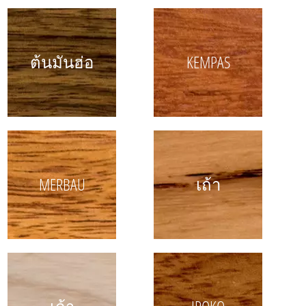
ต้นมันฮ่อ
KEMPAS
MERBAU
เถ้า