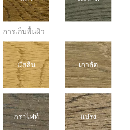
การเก็บพื้นผิว
มัสลิน
เกาลัด
กราไฟท์
แปรง