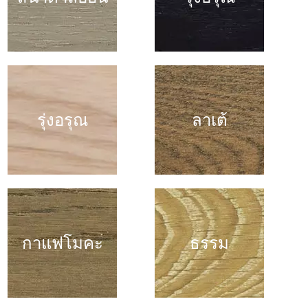
รุ่งอรุณ
ลาเต้
กาแฟโมคะ
ธรรม