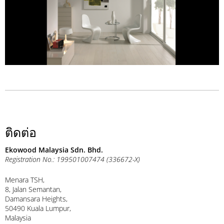
ติดต่อ
Ekowood Malaysia Sdn. Bhd.
Registration No.: 199501007474 (336672-X)
Menara TSH,
8, Jalan Semantan,
Damansara Heights,
50490 Kuala Lumpur,
Malaysia