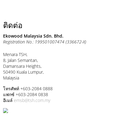
ติดต่อ
Ekowood Malaysia Sdn. Bhd.
Registration No.: 199501007474 (336672-X)
Menara TSH,
8, Jalan Semantan,
Damansara Heights,
50490 Kuala Lumpur,
Malaysia
โทรศัพท์ +603-2084 0888
แฟกซ์ +603-2084 0838
อีเมล์
emsb@tsh.com.my