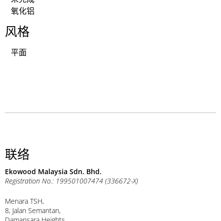
氧化铝
风格
平面
联络
Ekowood Malaysia Sdn. Bhd.
Registration No.: 199501007474 (336672-X)
Menara TSH,
8, Jalan Semantan,
Damansara Heights,