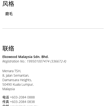
风格
磨毛
联络
Ekowood Malaysia Sdn. Bhd.
Registration No.: 199501007474 (336672-X)
Menara TSH,
8, Jalan Semantan,
Damansara Heights,
50490 Kuala Lumpur,
Malaysia
电话 +603-2084 0888
传真 +603-2084 0838