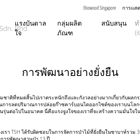
Ekowood Singapore
การแสด
แรงบันดาล
กลุ่มผลิต
สนับสนุน
ท
ใจ
ภัณฑ
E
การพัฒนาอย่างยั่งยืน
รรมชาติที่หมดสิ้นไปเราตระหนักถึงและกังวลอย่างมากเกี่ยวกับผลก
อในการลดปริมาณการปล่อยก๊าซคาร์บอนไดออกไซด์ของเราบนโลกข
องคนรุ่นต่อไปในอนาคต นี่คือแรงจูงใจของเราที่จะสร้างความมั่นใ
ของเรา TSH ได้รับผิดชอบในการจัดการป่าไม้ที่ยั่งยืนในซาบาห์รวม 3
งการพัฒนาสวนป่า 13 ปี