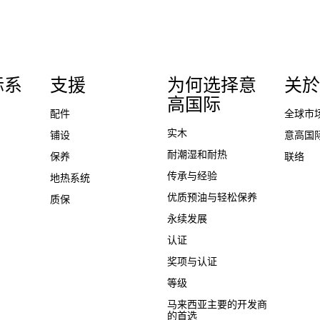
际系
支援
为何选择意
关於
高国际
配件
全球市
实木
铺设
意高国
耐潮湿和耐热
保养
联络
传承与经验
地热系统
优质预油与轻松保养
质保
永续发展
认证
奖项与认证
等级
马来西亚主要的开发商
的首选