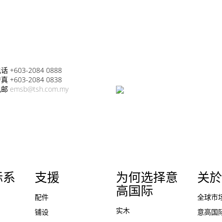
话 +603-2084 0888
真 +603-2084 0838
电邮
emsb@tsh.com.my
际系
支援
为何选择意
关於
高国际
配件
全球市
实木
铺设
意高国