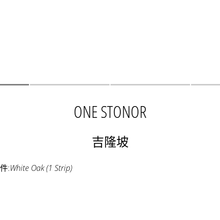
ONE STONOR
吉隆坡
件:
White Oak (1 Strip)