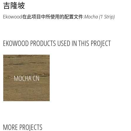
吉隆坡
Ekowood在此项目中所使用的配置文件:
Mocha (1 Strip)
EKOWOOD PRODUCTS USED IN THIS PROJECT
MOCHA CN
MORE PROJECTS