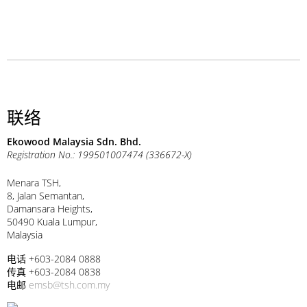
联络
Ekowood Malaysia Sdn. Bhd.
Registration No.: 199501007474 (336672-X)
Menara TSH,
8, Jalan Semantan,
Damansara Heights,
50490 Kuala Lumpur,
Malaysia
电话 +603-2084 0888
传真 +603-2084 0838
电邮
emsb@tsh.com.my