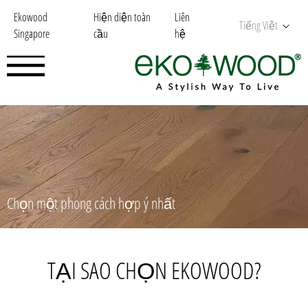
Ekowood
Hiện diện toàn
Liên
Tiếng Việt
Singapore
cầu
hệ
Chọn một phong cách hợp ý nhất
TẠI SAO CHỌN EKOWOOD?