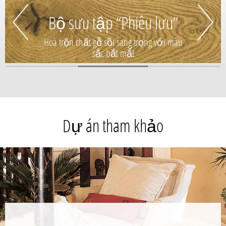
Bộ sưu tập “Phiêu lưu”
Hoà trộn chất gỗ sồi sang trọng với màu
sắc bắt mắt
Dự án tham khảo