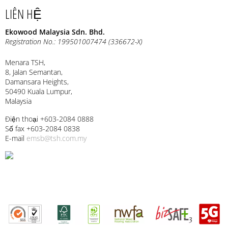
LIÊN HỆ
Ekowood Malaysia Sdn. Bhd.
Registration No.: 199501007474 (336672-X)
Menara TSH,
8, Jalan Semantan,
Damansara Heights,
50490 Kuala Lumpur,
Malaysia
Điện thoại +603-2084 0888
Số fax +603-2084 0838
E-mail
emsb@tsh.com.my