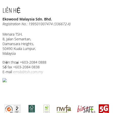
LIÊN HỆ
Ekowood Malaysia Sdn. Bhd.
Registration No.: 199501007474 (336672-X)
Menara TSH,
8, Jalan Semantan,
Damansara Heights,
50490 Kuala Lumpur,
Malaysia
Điện thoại +603-2084 0888
Số fax +603-2084 0838
E-mail
emsb@tsh.com.my