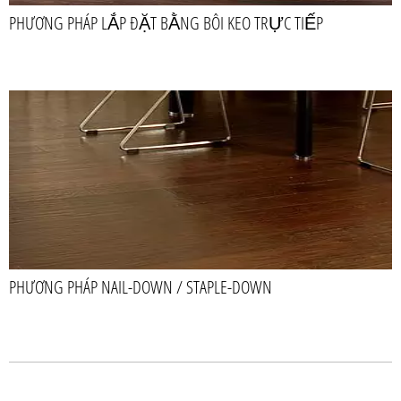
PHƯƠNG PHÁP LẮP ĐẶT BẰNG BÔI KEO TRỰC TIẾP
PHƯƠNG PHÁP NAIL-DOWN / STAPLE-DOWN