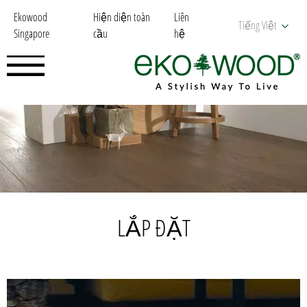
Ekowood
Hiện diện toàn
Liên
Tiếng Việt
Singapore
cầu
hệ
LẮP ĐẶT