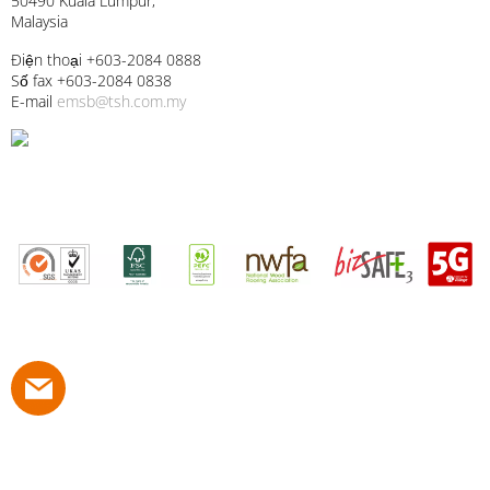
50490 Kuala Lumpur,
Malaysia
Điện thoại +603-2084 0888
Số fax +603-2084 0838
E-mail
emsb@tsh.com.my