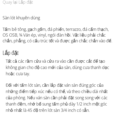
Quay lại Lắp đặt
Sàn lót khuyên dùng
Tấm bê tông, gạch gốm, đá phiến, terrazzo, đá cẩm thạch,
OS OSB, ¾ Ván ép, vinyl, ngói đàn hồi. Vật liệu phải chắc
chắn, phẳng, có cấu trúc tốt và được gắn chắc chắn vào đế.
Lắp đặt
Tất cả các rầm cửa và cửa ra vào cần được cắt để tạo
không gian cho độ cao mới của sàn, dùng cưa thanh dọc
hoặc cưa tay.
Đối với tấm lót sàn, cần lắp đặt ván sàn đúng góc của
những điểm tiếp xúc nếu có thể, và theo chiều dài nhất
của phòng. Nếu ván sàn cần phải đặt song song với các
thanh đệm, nhớ bổ sung tấm phủ dày 1/2 inch một góc
nhỏ nhất là 45 độ trên lót sàn 3/4 inch có sẵn.