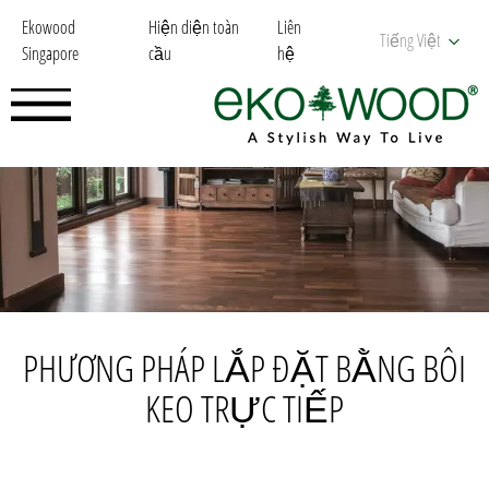
Ekowood
Hiện diện toàn
Liên
Tiếng Việt
Singapore
cầu
hệ
PHƯƠNG PHÁP LẮP ĐẶT BẰNG BÔI
KEO TRỰC TIẾP