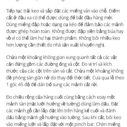
Tiếp tục trải keo và sắp đặt các miếng ván vào chỗ. Điểm
cắt ở đầu xa có thể được dùng để bắt đầu hàng mới.
Dùng miếng đập hoặc dụng cụ kéo để đảm bảo các mảnh
được ghép hoàn toàn. Không được đập viền bằng búa hay
vồ vì có thể làm hư hại thành phẩm. Không bôi nhiều keo
hơn lượng cần thiết do nhà sản xuất khuyến nghị.
Chừa một khoảng không gian xung quanh tất cả các vật
cản đứng gồm các đường ống và cột. Đo vị trí và kích
thước của các cột trên sàn và cắt. Chừa một khoảng không
đề phòng sàn giãn nở do thay đổi thời tiết. Cưa qua lỗ theo
1 góc 45 độ để dán bổ sung các mảnh cắt rời.
Đo chiều rộng của hàng cuối cùng bằng cách xoay một
mảnh sàn (mặt lưỡi hướng về tường) dùng làm dấu. Đặt
các mảnh gỗ cần lắp đặt lên trên hàng kế cuối và đánh
dấu bằng mảnh gỗ hướng vào tường. Sau khi cắt, bôi keo
vào miếng lưỡi và lắp đặt với một pinch bar. Chèn miếng