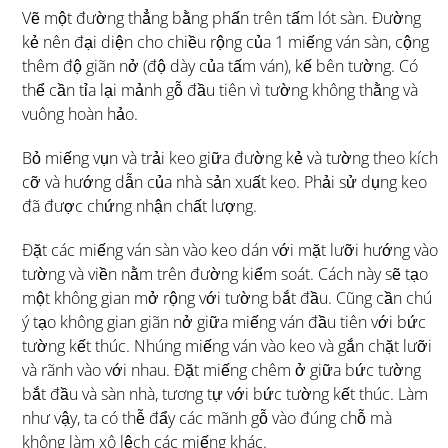
Vẽ một đường thẳng bằng phấn trên tấm lót sàn. Đường
kẻ nên đại diện cho chiều rộng của 1 miếng ván sàn, cộng
thêm độ giãn nở (độ dày của tấm ván), kế bên tường. Có
thể cần tỉa lại mảnh gỗ đầu tiên vì tường không thằng và
vuông hoàn hảo.
Bỏ miếng vụn và trải keo giữa đường kẻ và tường theo kích
cỡ và hướng dẫn của nhà sản xuất keo. Phải sử dụng keo
đã được chứng nhận chất lượng.
Đặt các miếng ván sàn vào keo dán với mặt lưỡi hướng vào
tường và viền nằm trên đường kiểm soát. Cách này sẽ tạo
một không gian mở rộng với tường bắt đầu. Cũng cần chú
ý tạo không gian giãn nở giữa miếng ván đầu tiên với bức
tường kết thúc. Nhúng miếng ván vào keo và gắn chặt lưỡi
và rãnh vào với nhau. Đặt miếng chêm ở giữa bức tường
bắt đầu và sàn nhà, tương tự với bức tường kết thúc. Làm
như vậy, ta có thễ đẩy các mãnh gỗ vào đúng chỗ mà
không làm xô lệch các miếng khác.