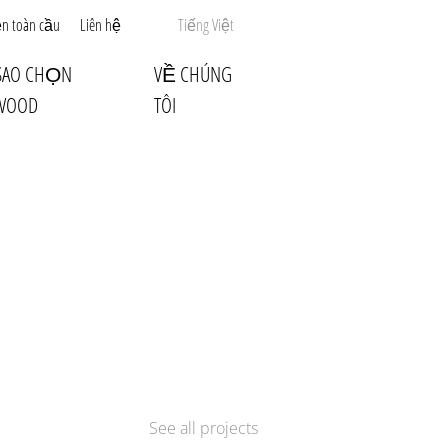
ện toàn cầu
Liên hệ
Tiếng Việt
 SAO CHỌN
VỀ CHÚNG
WOOD
TÔI
See all projects