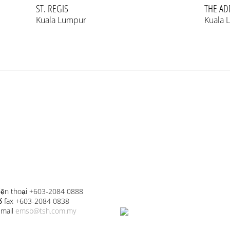
ST. REGIS
THE AD
Kuala Lumpur
Kuala 
iện thoại +603-2084 0888
ố fax +603-2084 0838
-mail
emsb@tsh.com.my