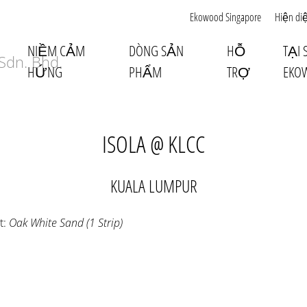
Ekowood Singapore
Hiện di
NIỀM CẢM
DÒNG SẢN
HỖ
TẠI
HỨNG
PHẨM
TRỢ
EKO
ISOLA @ KLCC
KUALA LUMPUR
t:
Oak White Sand (1 Strip)