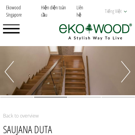
Ekowood
Hiện diện toàn
Liên
Tiếng Việt
Singapore
cầu
hệ
Back to overview
SAUJANA DUTA