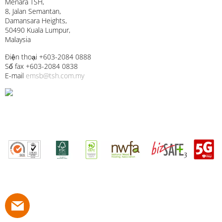
Menara TSH,
8, Jalan Semantan,
Damansara Heights,
50490 Kuala Lumpur,
Malaysia
Điện thoại +603-2084 0888
Số fax +603-2084 0838
E-mail
emsb@tsh.com.my