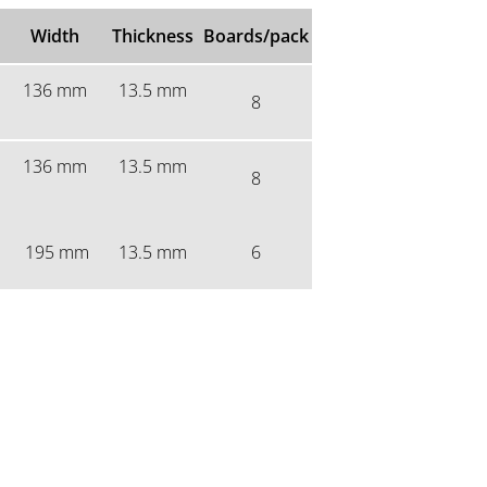
Width
Thickness
Boards/pack
136 mm
13.5 mm
8
136 mm
13.5 mm
8
195 mm
13.5 mm
6