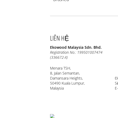
LIÊN HỆ
Ekowood Malaysia Sdn. Bhd.
Registration No.: 199501007474
(336672-X)
Menara TSH,
8, Jalan Semantan,
Damansara Heights,
Đ
50490 Kuala Lumpur,
S
Malaysia
E