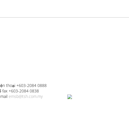
iện thoại +603-2084 0888
ố fax +603-2084 0838
-mail
emsb@tsh.com.my