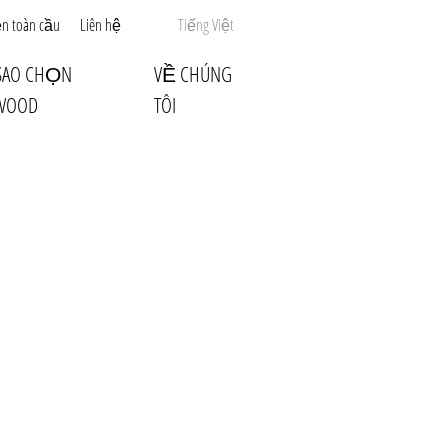
ện toàn cầu
Liên hệ
Tiếng Việt
 SAO CHỌN
VỀ CHÚNG
WOOD
TÔI