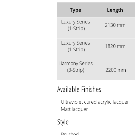
Type
Length
Luxury Series
2130 mm
(1-Strip)
Luxury Series
1820 mm
(1-Strip)
Harmony Series
(3-Strip)
2200 mm
Available Finishes
Ultraviolet cured acrylic lacquer
Matt lacquer
Style
Brushed