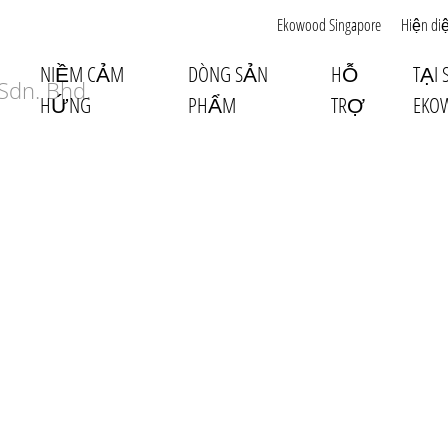
Ekowood Singapore
Hiện di
NIỀM CẢM
DÒNG SẢN
HỖ
TẠI
HỨNG
PHẨM
TRỢ
EKO